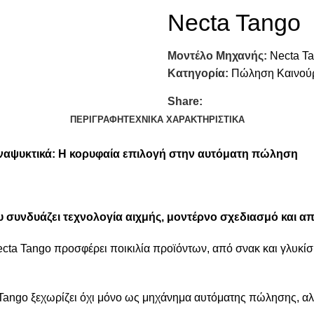
Necta Tango
Μοντέλο Μηχανής:
Necta T
Κατηγορία:
Πώληση Καινούρ
Share:
ΠΕΡΙΓΡΑΦΉ
ΤΕΧΝΙΚΆ ΧΑΡΑΚΤΗΡΙΣΤΙΚΆ
Αναψυκτικά:
Η κορυφαία επιλογή στην αυτόματη πώληση
 συνδυάζει τεχνολογία αιχμής, μοντέρνο σχεδιασμό και 
Necta Tango προσφέρει ποικιλία προϊόντων, από σνακ και γλυκίσ
 Tango ξεχωρίζει όχι μόνο ως μηχάνημα αυτόματης πώλησης, α