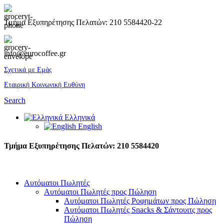
Τμήμα Εξυπηρέτησης Πελατών: 210 5584420-22
info@eurocoffee.gr
Σχετικά με Εμάς
Εταιρική Κοινωνική Ευθύνη
Search
Ελληνικά
English
Τμήμα Εξυπηρέτησης Πελατών: 210 5584420
Αυτόματοι Πωλητές
Αυτόματοι Πωλητές προς Πώληση
Αυτόματοι Πωλητές Ροφημάτων προς Πώληση
Αυτόματοι Πωλητές Snacks & Σάντουιτς προς
Πώληση