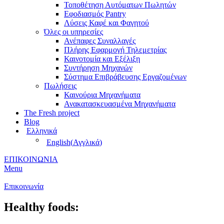
Τοποθέτηση Αυτόματων Πωλητών
Εφοδιασμός Pantry
Λύσεις Καφέ και Φαγητού
Όλες οι υπηρεσίες
Ανέπαφες Συναλλαγές
Πλήρης Εφαρμογή Τηλεμετρίας
Καινοτομία και Εξέλιξη
Συντήρηση Μηχανών
Σύστημα Επιβράβευσης Εργαζομένων
Πωλήσεις
Καινούρια Μηχανήματα
Ανακατασκευασμένα Μηχανήματα
The Fresh project
Blog
Ελληνικά
English
(
Αγγλικά
)
ΕΠΙΚΟΙΝΩΝΙΑ
Menu
Επικοινωνία
Healthy foods: