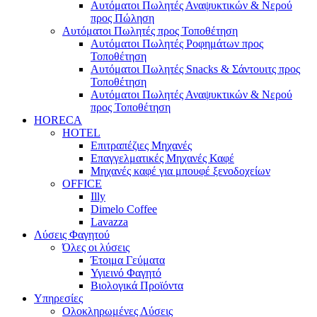
Αυτόματοι Πωλητές Αναψυκτικών & Νερού
προς Πώληση
Αυτόματοι Πωλητές προς Τοποθέτηση
Αυτόματοι Πωλητές Ροφημάτων προς
Τοποθέτηση
Αυτόματοι Πωλητές Snacks & Σάντουιτς προς
Τοποθέτηση
Αυτόματοι Πωλητές Αναψυκτικών & Νερού
προς Τοποθέτηση
HORECA
HOTEL
Επιτραπέζιες Μηχανές
Επαγγελματικές Μηχανές Καφέ
Μηχανές καφέ για μπουφέ ξενοδοχείων
OFFICE
Illy
Dimelo Coffee
Lavazza
Λύσεις Φαγητού
Όλες οι λύσεις
Έτοιμα Γεύματα
Υγιεινό Φαγητό
Βιολογικά Προϊόντα
Υπηρεσίες
Ολοκληρωμένες Λύσεις