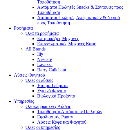
Τοποθέτηση
Αυτόματοι Πωλητές Snacks & Σάντουιτς προς
Τοποθέτηση
Αυτόματοι Πωλητές Αναψυκτικών & Νερού
προς Τοποθέτηση
Ροφήματα
Όλα τα ροφήματα
Επιτραπέζιες Μηχανές
Επαγγελματικές Μηχανές Καφέ
All Brands
Illy
Nescafe
Lavazza
Barry Callebaut
Λύσεις Φαγητού
Όλες οι λύσεις
Έτοιμα Γεύματα
Υγιεινό Φαγητό
Βιολογικά Προϊόντα
Υπηρεσίες
Ολοκληρωμένες Λύσεις
Τοποθέτηση Αυτόματων Πωλητών
Εφοδιασμός Pantry
Λύσεις Καφέ και Φαγητού
Όλες οι υπηρεσίες