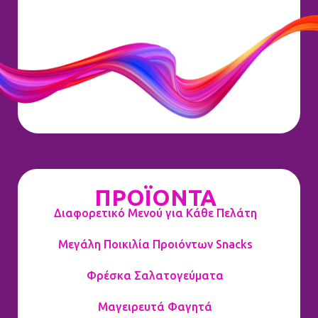
ΠΡΟΪΟΝΤΑ
Διαφορετικό Μενού για Κάθε Πελάτη
Μεγάλη Ποικιλία Προιόντων Snacks
Φρέσκα Σαλατογεύματα
Μαγειρευτά Φαγητά