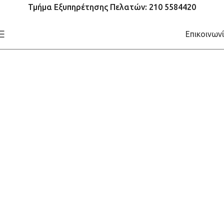
Τμήμα Εξυπηρέτησης Πελατών: 210 5584420
Επικοινων
Τοποθέτηση
Αυτόματων Πωλητών