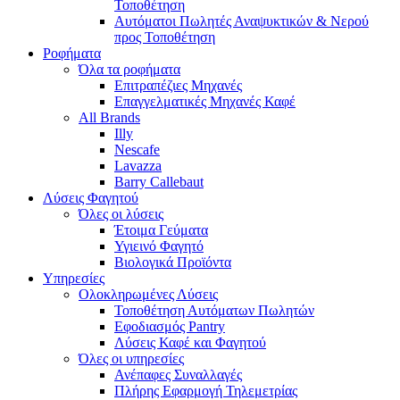
Τοποθέτηση
Αυτόματοι Πωλητές Αναψυκτικών & Νερού
προς Τοποθέτηση
Ροφήματα
Όλα τα ροφήματα
Επιτραπέζιες Μηχανές
Επαγγελματικές Μηχανές Καφέ
All Brands
Illy
Nescafe
Lavazza
Barry Callebaut
Λύσεις Φαγητού
Όλες οι λύσεις
Έτοιμα Γεύματα
Υγιεινό Φαγητό
Βιολογικά Προϊόντα
Υπηρεσίες
Ολοκληρωμένες Λύσεις
Τοποθέτηση Αυτόματων Πωλητών
Εφοδιασμός Pantry
Λύσεις Καφέ και Φαγητού
Όλες οι υπηρεσίες
Ανέπαφες Συναλλαγές
Πλήρης Εφαρμογή Τηλεμετρίας