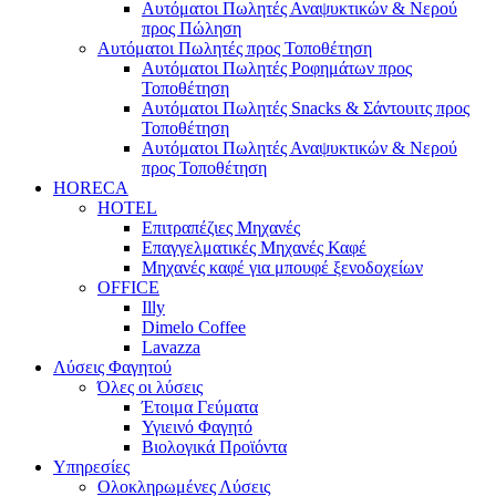
Αυτόματοι Πωλητές Αναψυκτικών & Νερού
προς Πώληση
Αυτόματοι Πωλητές προς Τοποθέτηση
Αυτόματοι Πωλητές Ροφημάτων προς
Τοποθέτηση
Αυτόματοι Πωλητές Snacks & Σάντουιτς προς
Τοποθέτηση
Αυτόματοι Πωλητές Αναψυκτικών & Νερού
προς Τοποθέτηση
HORECA
HOTEL
Επιτραπέζιες Μηχανές
Επαγγελματικές Μηχανές Καφέ
Μηχανές καφέ για μπουφέ ξενοδοχείων
OFFICE
Illy
Dimelo Coffee
Lavazza
Λύσεις Φαγητού
Όλες οι λύσεις
Έτοιμα Γεύματα
Υγιεινό Φαγητό
Βιολογικά Προϊόντα
Υπηρεσίες
Ολοκληρωμένες Λύσεις