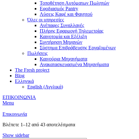
Τοποθέτηση Αυτόματων Πωλητών
Εφοδιασμός Pantry
Λύσεις Καφέ και Φαγητού
Όλες οι υπηρεσίες
Ανέπαφες Συναλλαγές
Πλήρης Εφαρμογή Τηλεμετρίας
Καινοτομία και Εξέλιξη
Συντήρηση Μηχανών
Σύστημα Επιβράβευσης Εργαζομένων
Πωλήσεις
Καινούρια Μηχανήματα
Ανακατασκευασμένα Μηχανήματα
The Fresh project
Blog
Ελληνικά
English
(
Αγγλικά
)
ΕΠΙΚΟΙΝΩΝΙΑ
Menu
Επικοινωνία
Βλέπετε 1–12 από 43 αποτελέσματα
Show sidebar