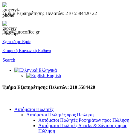
Τμήμα Εξυπηρέτησης Πελατών: 210 5584420-22
info@eurocoffee.gr
Σχετικά με Εμάς
Εταιρική Κοινωνική Ευθύνη
Search
Ελληνικά
English
Τμήμα Εξυπηρέτησης Πελατών: 210 5584420
Αυτόματοι Πωλητές
Αυτόματοι Πωλητές προς Πώληση
Αυτόματοι Πωλητές Ροφημάτων προς Πώληση
Αυτόματοι Πωλητές Snacks & Σάντουιτς προς
Πώληση