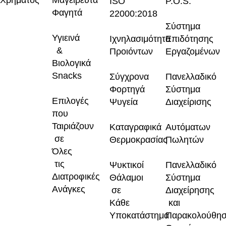
Χρήματος
Μαγειρευτά
ISO
P.O.S.
Φαγητά
22000:2018
Σύστημα
Υγιεινά
Ιχνηλασιμότητα
Επιδότησης
&
Προιόντων
Εργαζομένων
Βιολογικά
Snacks
Σύγχρονα
Πανελλαδικό
Φορτηγά
Σύστημα
Επιλογές
Ψυγεία
Διαχείρισης
που
Ταιριάζουν
Καταγραφικά
Αυτόματων
σε
Θερμοκρασίας
Πωλητών
Όλες
τις
Ψυκτικοί
Πανελλαδικό
Διατροφικές
Θάλαμοι
Σύστημα
Ανάγκες
σε
Διαχείρησης
Κάθε
και
Υποκατάστημα
Παρακολούθη