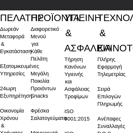
ΠΕΛΑΤΗΣ
ΠΡΟΪΟΝΤΑ
ΥΓΙΕΙΝΗ
ΤΕΧΝΟ
Δωρεάν
Διαφορετικό
&
&
Μεταφορά
Μενού
&
για
ΑΣΦΑΛΕΙΑ
ΚΑΙΝΟ
Εγκατάσταση
Κάθε
Πελάτη
Τήρηση
Πλήρης
Εξατομικευμένες
Κανόνων
Εφαρμογή
Υπηρεσίες
Μεγάλη
Υγιεινής
Τηλεμετρίας
Ποικιλία
και
24ωρη
Προιόντων
Ασφάλειας
Σειρά
Εξυπηρέτηση
Snacks
Τροφίμων
Επιλογών
Πληρωμής
Οικονομία
Φρέσκα
ISO
Χρόνου
Σαλατογεύματα
9001:2015
Ανέπαφες
&
Συναλλαγές