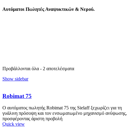
Αυτόματοι Πωλητές Αναψυκτικών & Νερού.
Πρόκειται για αυτόματους πωλητές οι οποίοι διαθέτουν την
δυνατότητα πώλησης αναψυκτικών, χυμών, κρύων τσαγιών και
νερών σε συσκευασίες 250ml, 330ml, 500ml, 750ml & 1000ml.
Ο αυτόματος πωλητής Robimat 99 ή 75 της Sielaff, είναι ο πλέον
σύγχρονος της Ελληνικής αγοράς, ρομποτικός και μας προσφέρει
μεγάλη ποικιλία πόσιμων προϊόντων.
Προβάλλονται όλα - 2 αποτελέσματα
Show sidebar
Robimat 75
Ο αυτόματος πωλητής Robimat 75 της Sielaff ξεχωρίζει για τη
γυάλινη πρόσοψη και τον ενσωματωμένο μηχανισμό ανύψωσης,
προσφέροντας άριστη προβολή
Quick view