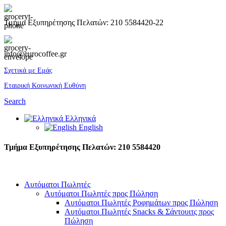
Τμήμα Εξυπηρέτησης Πελατών: 210 5584420-22
info@eurocoffee.gr
Σχετικά με Εμάς
Εταιρική Κοινωνική Ευθύνη
Search
Ελληνικά
English
Τμήμα Εξυπηρέτησης Πελατών: 210 5584420
Αυτόματοι Πωλητές
Αυτόματοι Πωλητές προς Πώληση
Αυτόματοι Πωλητές Ροφημάτων προς Πώληση
Αυτόματοι Πωλητές Snacks & Σάντουιτς προς
Πώληση