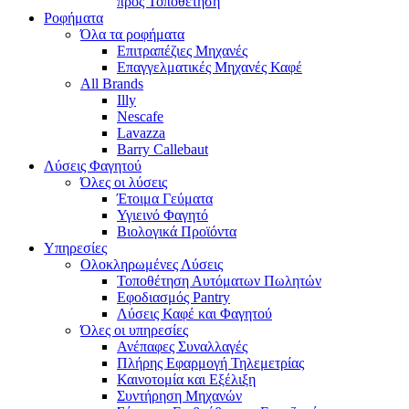
προς Τοποθέτηση
Ροφήματα
Όλα τα ροφήματα
Επιτραπέζιες Μηχανές
Επαγγελματικές Μηχανές Καφέ
All Brands
Illy
Nescafe
Lavazza
Barry Callebaut
Λύσεις Φαγητού
Όλες οι λύσεις
Έτοιμα Γεύματα
Υγιεινό Φαγητό
Βιολογικά Προϊόντα
Υπηρεσίες
Ολοκληρωμένες Λύσεις
Τοποθέτηση Αυτόματων Πωλητών
Εφοδιασμός Pantry
Λύσεις Καφέ και Φαγητού
Όλες οι υπηρεσίες
Ανέπαφες Συναλλαγές
Πλήρης Εφαρμογή Τηλεμετρίας
Καινοτομία και Εξέλιξη
Συντήρηση Μηχανών