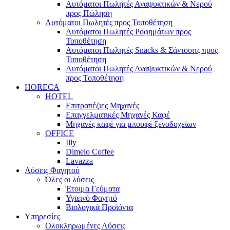
Αυτόματοι Πωλητές Αναψυκτικών & Νερού
προς Πώληση
Αυτόματοι Πωλητές προς Τοποθέτηση
Αυτόματοι Πωλητές Ροφημάτων προς
Τοποθέτηση
Αυτόματοι Πωλητές Snacks & Σάντουιτς προς
Τοποθέτηση
Αυτόματοι Πωλητές Αναψυκτικών & Νερού
προς Τοποθέτηση
HORECA
HOTEL
Επιτραπέζιες Μηχανές
Επαγγελματικές Μηχανές Καφέ
Μηχανές καφέ για μπουφέ ξενοδοχείων
OFFICE
Illy
Dimelo Coffee
Lavazza
Λύσεις Φαγητού
Όλες οι λύσεις
Έτοιμα Γεύματα
Υγιεινό Φαγητό
Βιολογικά Προϊόντα
Υπηρεσίες
Ολοκληρωμένες Λύσεις