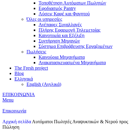
Τοποθέτηση Αυτόματων Πωλητών
Εφοδιασμός Pantry
Λύσεις Καφέ και Φαγητού
Όλες οι υπηρεσίες
Ανέπαφες Συναλλαγές
Πλήρης Εφαρμογή Τηλεμετρίας
Καινοτομία και Εξέλιξη
Συντήρηση Μηχανών
Σύστημα Επιβράβευσης Εργαζομένων
Πωλήσεις
Καινούρια Μηχανήματα
Ανακατασκευασμένα Μηχανήματα
The Fresh project
Blog
Ελληνικά
English
(
Αγγλικά
)
ΕΠΙΚΟΙΝΩΝΙΑ
Menu
Επικοινωνία
Αρχική σελίδα
Αυτόματοι Πωλητές Αναψυκτικών & Νερού προς
Πώληση