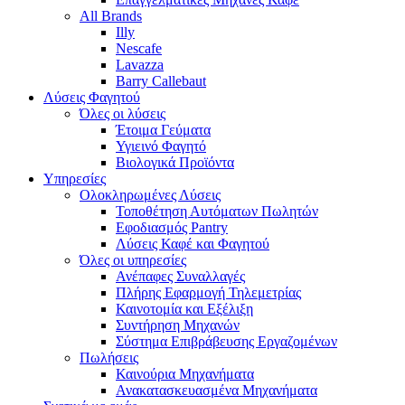
All Brands
Illy
Nescafe
Lavazza
Barry Callebaut
Λύσεις Φαγητού
Όλες οι λύσεις
Έτοιμα Γεύματα
Υγιεινό Φαγητό
Βιολογικά Προϊόντα
Υπηρεσίες
Ολοκληρωμένες Λύσεις
Τοποθέτηση Αυτόματων Πωλητών
Εφοδιασμός Pantry
Λύσεις Καφέ και Φαγητού
Όλες οι υπηρεσίες
Ανέπαφες Συναλλαγές
Πλήρης Εφαρμογή Τηλεμετρίας
Καινοτομία και Εξέλιξη
Συντήρηση Μηχανών
Σύστημα Επιβράβευσης Εργαζομένων
Πωλήσεις
Καινούρια Μηχανήματα
Ανακατασκευασμένα Μηχανήματα