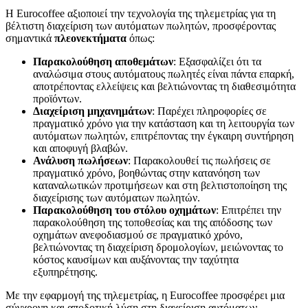
Η Eurocoffee αξιοποιεί την τεχνολογία της τηλεμετρίας για τη
βέλτιστη διαχείριση των αυτόματων πωλητών, προσφέροντας
σημαντικά
πλεονεκτήματα
όπως:
Παρακολούθηση αποθεμάτων
: Εξασφαλίζει ότι τα
αναλώσιμα στους αυτόματους πωλητές είναι πάντα επαρκή,
αποτρέποντας ελλείψεις και βελτιώνοντας τη διαθεσιμότητα
προϊόντων.
Διαχείριση μηχανημάτων
: Παρέχει πληροφορίες σε
πραγματικό χρόνο για την κατάσταση και τη λειτουργία των
αυτόματων πωλητών, επιτρέποντας την έγκαιρη συντήρηση
και αποφυγή βλαβών.
Ανάλυση πωλήσεων
: Παρακολουθεί τις πωλήσεις σε
πραγματικό χρόνο, βοηθώντας στην κατανόηση των
καταναλωτικών προτιμήσεων και στη βελτιστοποίηση της
διαχείρισης των αυτόματων πωλητών.
Παρακολούθηση του στόλου οχημάτων
: Επιτρέπει την
παρακολούθηση της τοποθεσίας και της απόδοσης των
οχημάτων ανεφοδιασμού σε πραγματικό χρόνο,
βελτιώνοντας τη διαχείριση δρομολογίων, μειώνοντας το
κόστος καυσίμων και αυξάνοντας την ταχύτητα
εξυπηρέτησης.
Με την εφαρμογή της τηλεμετρίας, η Eurocoffee προσφέρει μια
σύγχρονη και αποδοτική λύση στη διαχείριση αυτόματων