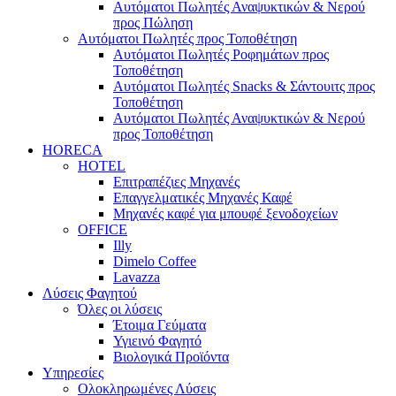
Αυτόματοι Πωλητές Αναψυκτικών & Νερού
προς Πώληση
Αυτόματοι Πωλητές προς Τοποθέτηση
Αυτόματοι Πωλητές Ροφημάτων προς
Τοποθέτηση
Αυτόματοι Πωλητές Snacks & Σάντουιτς προς
Τοποθέτηση
Αυτόματοι Πωλητές Αναψυκτικών & Νερού
προς Τοποθέτηση
HORECA
HOTEL
Επιτραπέζιες Μηχανές
Επαγγελματικές Μηχανές Καφέ
Μηχανές καφέ για μπουφέ ξενοδοχείων
OFFICE
Illy
Dimelo Coffee
Lavazza
Λύσεις Φαγητού
Όλες οι λύσεις
Έτοιμα Γεύματα
Υγιεινό Φαγητό
Βιολογικά Προϊόντα
Υπηρεσίες
Ολοκληρωμένες Λύσεις