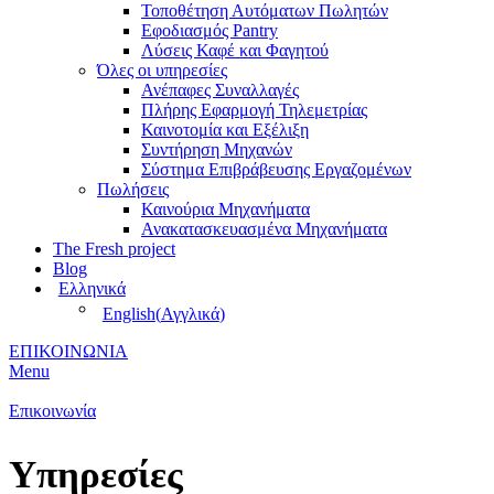
Τοποθέτηση Αυτόματων Πωλητών
Εφοδιασμός Pantry
Λύσεις Καφέ και Φαγητού
Όλες οι υπηρεσίες
Ανέπαφες Συναλλαγές
Πλήρης Εφαρμογή Τηλεμετρίας
Καινοτομία και Εξέλιξη
Συντήρηση Μηχανών
Σύστημα Επιβράβευσης Εργαζομένων
Πωλήσεις
Καινούρια Μηχανήματα
Ανακατασκευασμένα Μηχανήματα
The Fresh project
Blog
Ελληνικά
English
(
Αγγλικά
)
ΕΠΙΚΟΙΝΩΝΙΑ
Menu
Επικοινωνία
Υπηρεσίες