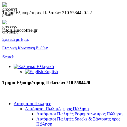
Τμήμα Εξυπηρέτησης Πελατών: 210 5584420-22
info@eurocoffee.gr
Σχετικά με Εμάς
Εταιρική Κοινωνική Ευθύνη
Search
Ελληνικά
English
Τμήμα Εξυπηρέτησης Πελατών: 210 5584420
Αυτόματοι Πωλητές
Αυτόματοι Πωλητές προς Πώληση
Αυτόματοι Πωλητές Ροφημάτων προς Πώληση
Αυτόματοι Πωλητές Snacks & Σάντουιτς προς
Πώληση