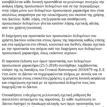
καταβάλλεται κάθε δυνατή προσπάθεια να μειώνουμε συνεχώς την
ανάγκη λήψης προσωπικών δεδομένων και να την περιορίζουμε
στην λήψη μόνο των δεδομένων προσωπικού χαρακτήρα που είναι
απολύτως απαραίτητα για την ολοκλήρωση του σκοπού της χρήσης
του Δικτύου. Κάθε λήψη, επεξεργασία και αποθήκευση
προσωπικών δεδομένων γίνεται κατόπιν λήψης σχετικής αδείας
από τον χρήστη (εκούσια).
Η διαχείριση και προστασία των προσωπικών δεδομένων του
χρήστη Δικτύου υπόκειται στους όρους της παρούσας καθώς επίσης
και στα οριζόμενα στο εθνικό, κοινοτικό και διεθνές δίκαιο σχετικά
με την προστασία του ατόμου από την διαχείριση των δεδομένων
προσωπικού χαρακτήρα, όπως εκάστοτε ισχύουν.
Η παρούσα έκδοση των όρων προστασίας των δεδομένων
προσωπικού χαρακτήρα (25-5-2018) συντάχθηκε λαμβάνοντας
υπόψιν της τις διατάξεις του Γενικού Κανονισμού 2016/679 της Ε.Ε
έτσι ώστε το Δίκτυο να συμμορφώνεται πλήρως με αυτούς και να
προσφέρεται στους επισκέπτες/χρήστες η μέγιστη δυνατή ασφάλεια
και ενημέρωση σχετικά με τα προσωπικά δεδομένα τους που
διαχειρίζεται το Δίκτυο.
Οποιαδήποτε ενδεχόμενη μελλοντική σχετική ρύθμιση θα
αποτελέσει αντικείμενο της παρούσας. Σε κάθε περίπτωση το
Δίκτυο διατηρεί το δικαίωμα αλλαγής των όρων προστασίας των