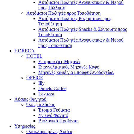
Αυτόματοι Πωλητές Αναψυκτικών & Νερού
προς Πώληση
Αυτόματοι Πωλητές προς Τοποθέτηση
Αυτόματοι Πωλητές Ροφημάτων προς
Τοποθέτηση
Αυτόματοι Πωλητές Snacks & Σάντουιτς προς
Τοποθέτηση
Αυτόματοι Πωλητές Αναψυκτικών & Νερού
προς Τοποθέτηση
HORECA
HOTEL
Επιτραπέζιες Μηχανές
Επαγγελματικές Μηχανές Καφέ
Μηχανές καφέ για μπουφέ ξενοδοχείων
OFFICE
Illy
Dimelo Coffee
Lavazza
Λύσεις Φαγητού
Όλες οι λύσεις
Έτοιμα Γεύματα
Υγιεινό Φαγητό
Βιολογικά Προϊόντα
Υπηρεσίες
Ολοκληρωμένες Λύσεις