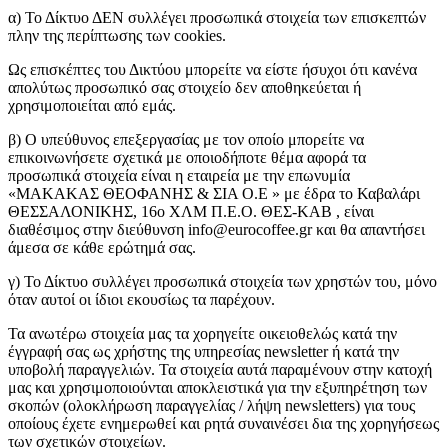
α) Το Δίκτυο ΔΕΝ συλλέγει προσωπικά στοιχεία των επισκεπτών
πλην της περίπτωσης των cookies.
Ως επισκέπτες του Δικτύου μπορείτε να είστε ήσυχοι ότι κανένα
απολύτως προσωπικό σας στοιχείο δεν αποθηκεύεται ή
χρησιμοποιείται από εμάς.
β) Ο υπεύθυνος επεξεργασίας με τον οποίο μπορείτε να
επικοινωνήσετε σχετικά με οποιοδήποτε θέμα αφορά τα
προσωπικά στοιχεία είναι η εταιρεία με την επωνυμία
«ΜΑΚΑΚΑΣ ΘΕΟΦΑΝΗΣ & ΣΙΑ Ο.Ε » με έδρα τo Καβαλάρι
ΘΕΣΣΑΛΟΝΙΚΗΣ, 16ο ΧΛΜ Π.Ε.Ο. ΘΕΣ-ΚΑΒ , είναι
διαθέσιμος στην διεύθυνση info@eurocoffee.gr και θα απαντήσει
άμεσα σε κάθε ερώτημά σας.
γ) Το Δίκτυο συλλέγει προσωπικά στοιχεία των χρηστών του, μόνο
όταν αυτοί οι ίδιοι εκουσίως τα παρέχουν.
Τα ανωτέρω στοιχεία μας τα χορηγείτε οικειοθελώς κατά την
έγγραφή σας ως χρήστης της υπηρεσίας newsletter ή κατά την
υποβολή παραγγελιών. Τα στοιχεία αυτά παραμένουν στην κατοχή
μας και χρησιμοποιούνται αποκλειστικά για την εξυπηρέτηση των
σκοπών (ολοκλήρωση παραγγελίας / λήψη newsletters) για τους
οποίους έχετε ενημερωθεί και ρητά συναινέσει δια της χορηγήσεως
των σχετικών στοιχείων.