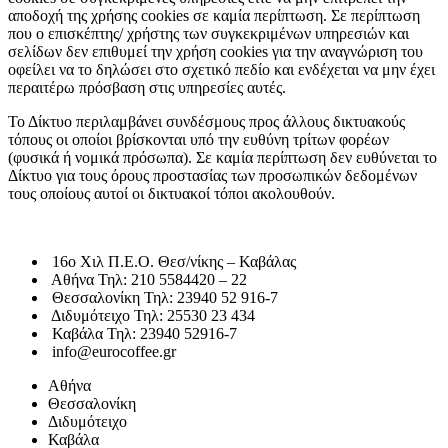
αποδοχή της χρήσης cookies σε καμία περίπτωση. Σε περίπτωση
που ο επισκέπτης/ χρήστης των συγκεκριμένων υπηρεσιών και
σελίδων δεν επιθυμεί την χρήση cookies για την αναγνώριση του
οφείλει να το δηλώσει στο σχετικό πεδίο και ενδέχεται να μην έχει
περαιτέρω πρόσβαση στις υπηρεσίες αυτές.
Το Δίκτυο περιλαμβάνει συνδέσμους προς άλλους δικτυακούς
τόπους οι οποίοι βρίσκονται υπό την ευθύνη τρίτων φορέων
(φυσικά ή νομικά πρόσωπα). Σε καμία περίπτωση δεν ευθύνεται το
Δίκτυο για τους όρους προστασίας των προσωπικών δεδομένων
τους οποίους αυτοί οι δικτυακοί τόποι ακολουθούν.
16o Χιλ Π.Ε.Ο. Θεσ/νίκης – Καβάλας
Αθήνα Τηλ: 210 5584420 – 22
Θεσσαλονίκη Τηλ: 23940 52 916-7
Διδυμότειχο Τηλ: 25530 23 434
Καβάλα Τηλ: 23940 52916-7
info@eurocoffee.gr
Αθήνα
Θεσσαλονίκη
Διδυμότειχο
Καβάλα