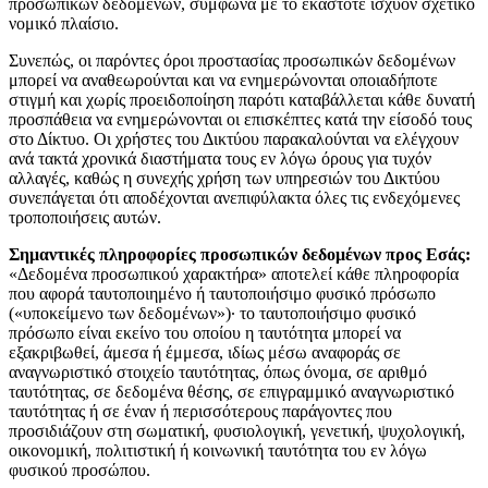
προσωπικών δεδομένων, σύμφωνα με το εκάστοτε ισχύον σχετικό
νομικό πλαίσιο.
Συνεπώς, οι παρόντες όροι προστασίας προσωπικών δεδομένων
μπορεί να αναθεωρούνται και να ενημερώνονται οποιαδήποτε
στιγμή και χωρίς προειδοποίηση παρότι καταβάλλεται κάθε δυνατή
προσπάθεια να ενημερώνονται οι επισκέπτες κατά την είσοδό τους
στο Δίκτυο. Οι χρήστες του Δικτύου παρακαλούνται να ελέγχουν
ανά τακτά χρονικά διαστήματα τους εν λόγω όρους για τυχόν
αλλαγές, καθώς η συνεχής χρήση των υπηρεσιών του Δικτύου
συνεπάγεται ότι αποδέχονται ανεπιφύλακτα όλες τις ενδεχόμενες
τροποποιήσεις αυτών.
Σημαντικές πληροφορίες προσωπικών δεδομένων προς Εσάς:
«Δεδομένα προσωπικού χαρακτήρα» αποτελεί κάθε πληροφορία
που αφορά ταυτοποιημένο ή ταυτοποιήσιμο φυσικό πρόσωπο
(«υποκείμενο των δεδομένων»)· το ταυτοποιήσιμο φυσικό
πρόσωπο είναι εκείνο του οποίου η ταυτότητα μπορεί να
εξακριβωθεί, άμεσα ή έμμεσα, ιδίως μέσω αναφοράς σε
αναγνωριστικό στοιχείο ταυτότητας, όπως όνομα, σε αριθμό
ταυτότητας, σε δεδομένα θέσης, σε επιγραμμικό αναγνωριστικό
ταυτότητας ή σε έναν ή περισσότερους παράγοντες που
προσιδιάζουν στη σωματική, φυσιολογική, γενετική, ψυχολογική,
οικονομική, πολιτιστική ή κοινωνική ταυτότητα του εν λόγω
φυσικού προσώπου.