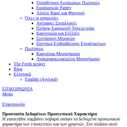
Τοποθέτηση Αυτόματων Πωλητών
Εφοδιασμός Pantry
Λύσεις Καφέ και Φαγητού
Όλες οι υπηρεσίες
Ανέπαφες Συναλλαγές
Πλήρης Εφαρμογή Τηλεμετρίας
Καινοτομία και Εξέλιξη
Συντήρηση Μηχανών
Σύστημα Επιβράβευσης Εργαζομένων
Πωλήσεις
Καινούρια Μηχανήματα
Ανακατασκευασμένα Μηχανήματα
The Fresh project
Blog
Ελληνικά
English
(
Αγγλικά
)
ΕΠΙΚΟΙΝΩΝΙΑ
Menu
Επικοινωνία
Προστασία Δεδομένων Προσωπικού Χαρακτήρα
H eurocoffee λαμβάνει σοβαρά υπόψιν τα δεδομένα προσωπικού
χαρακτήρα των επισκεπτών και των χρηστών. Στο πλαίσιο αυτό