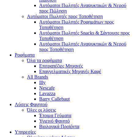
Αυτόματοι Πωλητές Αναψυκτικών & Νερού
προς Πώληση
Αυτόματοι Πωλητές προς Τοποθέτηση
Αυτόματοι Πωλητές Ροφημάτων προς
Τοποθέτηση
Αυτόματοι Πωλητές Snacks & Σάντουιτς προς
Τοποθέτηση
Αυτόματοι Πωλητές Αναψυκτικών & Νερού
προς Τοποθέτηση
Ροφήματα
Όλα τα ροφήματα
Επιτραπέζιες Μηχανές
Επαγγελματικές Μηχανές Καφέ
All Brands
Illy
Nescafe
Lavazza
Barry Callebaut
Λύσεις Φαγητού
Όλες οι λύσεις
Έτοιμα Γεύματα
Υγιεινό Φαγητό
Βιολογικά Προϊόντα
Υπηρεσίες