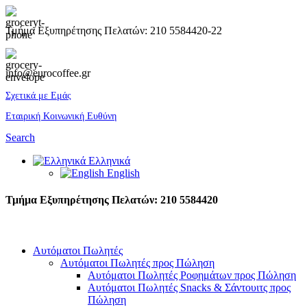
Τμήμα Εξυπηρέτησης Πελατών: 210 5584420-22
info@eurocoffee.gr
Σχετικά με Εμάς
Εταιρική Κοινωνική Ευθύνη
Search
Ελληνικά
English
Τμήμα Εξυπηρέτησης Πελατών: 210 5584420
Αυτόματοι Πωλητές
Αυτόματοι Πωλητές προς Πώληση
Αυτόματοι Πωλητές Ροφημάτων προς Πώληση
Αυτόματοι Πωλητές Snacks & Σάντουιτς προς
Πώληση