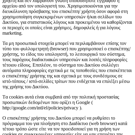
χρήστη και δεν λαμβάνουν γνώση οποιουδήποτε εγγράφου ή
αρχείου από τον υπολογιστή του. Χρησιμοποιούνται για την
διευκόλυνση πρόσβασης του επισκέπτη/ χρήστη όσον αφορά στη
χρησιμοποίηση συγκεκριμένων υπηρεσιών ή/και σελίδων του
Δικτύου, για στατιστικούς λόγους και προκειμένου να καθορίζονται
οι περιοχές οι οποίες είναι χρήσιμες, δημοφιλείς ή για λόγους
marketing.
Τα μη προσωπικά στοιχεία μπορεί να περιλαμβάνουν επίσης τον
τύπο του φυλλομετρητή (browser) που χρησιμοποιεί ο επισκέπτης/
χρήστης, το είδος του υπολογιστή, το λειτουργικό του σύστημα,
τους παρόχους διαδικτυακών υπηρεσιών και λοιπές πληροφορίες
τέτοιου είδους. Επιπλέον, το σύστημα του Δικτύου συλλέγει
αυτόματα πληροφορίες σχετικά με τις τοποθεσίες που επισκέπτεται
ο επισκέπτης/ χρήστης της και σχετικά με τους συνδέσμους σε
ιστό-τόπους / ιστό-σελίδες τρίτων που ενδέχεται να επιλέξει μέσω
της χρήσης του Δικτύου.
Tα cookies αυτά είναι συμβατά από την πολιτική προστασίας
προσωπικών δεδομένων που ορίζει η Google (
http://google.com/intl/el/policies/privacy ).
Ο επισκέπτης/ χρήστης του Δικτύου μπορεί να ρυθμίσει το
πρόγραμμα του για πλοήγηση στο Διαδίκτυο (web browser) κατά
τέτοιο τρόπο ώστε είτε να τον προειδοποιεί για τη χρήση των
cookies σε συγκεκριμένες υπηρεσίες είτε να μην επιτρέπει την