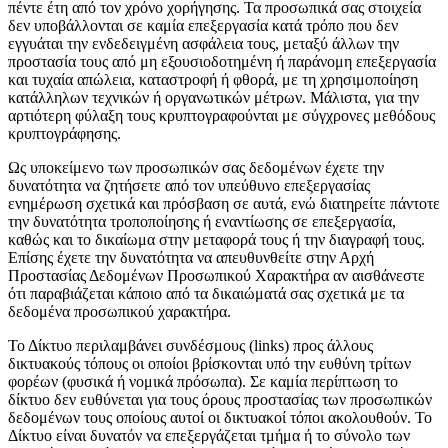
πέντε έτη από τον χρόνο χορήγησης. Τα προσωπικά σας στοιχεία
δεν υποβάλλονται σε καμία επεξεργασία κατά τρόπο που δεν
εγγυάται την ενδεδειγμένη ασφάλεια τους, μεταξύ άλλων την
προστασία τους από μη εξουσιοδοτημένη ή παράνομη επεξεργασία
και τυχαία απώλεια, καταστροφή ή φθορά, με τη χρησιμοποίηση
κατάλληλων τεχνικών ή οργανωτικών μέτρων. Μάλιστα, για την
αρτιότερη φύλαξη τους κρυπτογραφούνται με σύγχρονες μεθόδους
κρυπτογράφησης.
Ως υποκείμενο των προσωπικών σας δεδομένων έχετε την
δυνατότητα να ζητήσετε από τον υπεύθυνο επεξεργασίας
ενημέρωση σχετικά και πρόσβαση σε αυτά, ενώ διατηρείτε πάντοτε
την δυνατότητα τροποποίησης ή εναντίωσης σε επεξεργασία,
καθώς και το δικαίωμα στην μεταφορά τους ή την διαγραφή τους.
Επίσης έχετε την δυνατότητα να απευθυνθείτε στην Αρχή
Προστασίας Δεδομένων Προσωπικού Χαρακτήρα αν αισθάνεστε
ότι παραβιάζεται κάποιο από τα δικαιώματά σας σχετικά με τα
δεδομένα προσωπικού χαρακτήρα.
Το Δίκτυο περιλαμβάνει συνδέσμους (links) προς άλλους
δικτυακούς τόπους οι οποίοι βρίσκονται υπό την ευθύνη τρίτων
φορέων (φυσικά ή νομικά πρόσωπα). Σε καμία περίπτωση το
δίκτυο δεν ευθύνεται για τους όρους προστασίας των προσωπικών
δεδομένων τους οποίους αυτοί οι δικτυακοί τόποι ακολουθούν. Το
Δίκτυο είναι δυνατόν να επεξεργάζεται τμήμα ή το σύνολο των