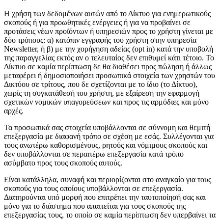
Η χρήση των δεδομένων αυτών από το Δίκτυο για ενημερωτικούς
σκοπούς ή για προωθητικές ενέργειες ή για να προβαίνει σε
προτάσεις νέων προϊόντων ή υπηρεσιών προς το χρήστη γίνεται με
δύο τρόπους: α) κατόπιν εγγραφής του χρήστη στην υπηρεσία
Newsletter, ή β) με την χορήγηση αδείας (opt in) κατά την υποβολή
της παραγγελίας εκτός αν ο τελευταίος δεν επιθυμεί κάτι τέτοιο. Το
Δίκτυο σε καμία περίπτωση δε θα διαθέσει προς πώληση ή άλλως
μεταφέρει ή δημοσιοποιήσει προσωπικά στοιχεία των χρηστών του
Δικτύου σε τρίτους, που δε σχετίζονται με το ίδιο (το Δίκτυο),
χωρίς τη συγκατάθεσή του χρήστη, με εξαίρεση την εφαρμογή
σχετικών νομικών υπαγορεύσεων και προς τις αρμόδιες και μόνο
αρχές.
Τα προσωπικά σας στοιχεία υποβάλλονται σε σύννομη και θεμιτή
επεξεργασία με διαφανή τρόπο σε σχέση με εσάς. Συλλέγονται για
τους ανωτέρω καθορισμένους, ρητούς και νόμιμους σκοπούς και
δεν υποβάλλονται σε περαιτέρω επεξεργασία κατά τρόπο
ασύμβατο προς τους σκοπούς αυτούς.
Είναι κατάλληλα, συναφή και περιορίζονται στο αναγκαίο για τους
σκοπούς για τους οποίους υποβάλλονται σε επεξεργασία.
Διατηρούνται υπό μορφή που επιτρέπει την ταυτοποίησή σας και
μόνο για το διάστημα που απαιτείται για τους σκοπούς της
επεξεργασίας τους, το οποίο σε καμία περίπτωση δεν υπερβαίνει τα