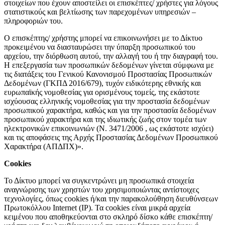
στοιχείων που έχουν αποστείλει οι επισκέπτες/ χρήστες για λόγους
στατιστικούς και βελτίωσης των παρεχομένων υπηρεσιών –
πληροφοριών του.
Ο επισκέπτης/ χρήστης μπορεί να επικοινωνήσει με το Δίκτυο
προκειμένου να διασταυρώσει την ύπαρξη προσωπικού του
αρχείου, την διόρθωση αυτού, την αλλαγή του ή την διαγραφή του.
Η επεξεργασία των προσωπικών δεδομένων γίνεται σύμφωνα με
τις διατάξεις του Γενικού Κανονισμού Προστασίας Προσωπικών
Δεδομένων (ΓΚΠΔ 2016/679), τυχόν ειδικότερης εθνικής και
ευρωπαϊκής νομοθεσίας για ορισμένους τομείς, της εκάστοτε
ισχύουσας ελληνικής νομοθεσίας για την προστασία δεδομένων
προσωπικού χαρακτήρα, καθώς και για την προστασία δεδομένων
προσωπικού χαρακτήρα και της ιδιωτικής ζωής στον τομέα των
ηλεκτρονικών επικοινωνιών (Ν. 3471/2006 , ως εκάστοτε ισχύει)
και τις αποφάσεις της Αρχής Προστασίας Δεδομένων Προσωπικού
Χαρακτήρα (ΑΠΔΠΧ)».
Cookies
Το Δίκτυο μπορεί να συγκεντρώνει μη προσωπικά στοιχεία
αναγνώρισης των χρηστών του χρησιμοποιώντας αντίστοιχες
τεχνολογίες, όπως cookies ή/και την παρακολούθηση διευθύνσεων
Πρωτοκόλλου Internet (IP). Τα cookies είναι μικρά αρχεία
κειμένου που αποθηκεύονται στο σκληρό δίσκο κάθε επισκέπτη/