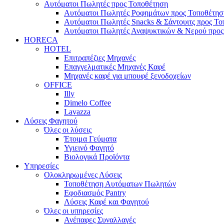
Αυτόματοι Πωλητές προς Τοποθέτηση
Αυτόματοι Πωλητές Ροφημάτων προς Τοποθέτησ
Αυτόματοι Πωλητές Snacks & Σάντουιτς προς Τ
Αυτόματοι Πωλητές Αναψυκτικών & Νερού προς
HORECA
HOTEL
Επιτραπέζιες Μηχανές
Επαγγελματικές Μηχανές Καφέ
Μηχανές καφέ για μπουφέ ξενοδοχείων
OFFICE
Illy
Dimelo Coffee
Lavazza
Λύσεις Φαγητού
Όλες οι λύσεις
Έτοιμα Γεύματα
Υγιεινό Φαγητό
Βιολογικά Προϊόντα
Υπηρεσίες
Ολοκληρωμένες Λύσεις
Τοποθέτηση Αυτόματων Πωλητών
Εφοδιασμός Pantry
Λύσεις Καφέ και Φαγητού
Όλες οι υπηρεσίες
Ανέπαφες Συναλλαγές