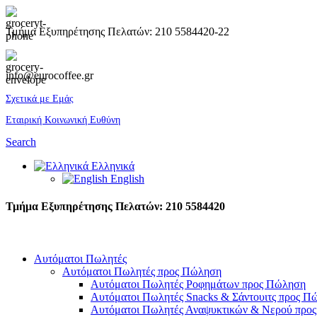
Τμήμα Εξυπηρέτησης Πελατών: 210 5584420-22
info@eurocoffee.gr
Σχετικά με Εμάς
Εταιρική Κοινωνική Ευθύνη
Search
Ελληνικά
English
Τμήμα Εξυπηρέτησης Πελατών: 210 5584420
Αυτόματοι Πωλητές
Αυτόματοι Πωλητές προς Πώληση
Αυτόματοι Πωλητές Ροφημάτων προς Πώληση
Αυτόματοι Πωλητές Snacks & Σάντουιτς προς Π
Αυτόματοι Πωλητές Αναψυκτικών & Νερού προ