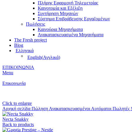
Πλήρης Εφαρμογή Τηλεμετρίας
Καινοτομία και Εξέλιξη
Συντήρηση Μηχανών
Σύστημα Επιβράβευσης Εργαζομένων
Πωλήσεις
Καινούρια Μηχανήματα
Ανακατασκευασμένα Μηχανήματα
The Fresh project
Blog
Ελληνικά
English
(
Αγγλικά
)
ΕΠΙΚΟΙΝΩΝΙΑ
Menu
Επικοινωνία
Click to enlarge
Αρχική σελίδα
Πώληση Ανακατασκευασμένοι Αυτόματοι Πωλητές
Necta Snakky
Back to products