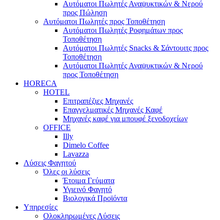
Αυτόματοι Πωλητές Αναψυκτικών & Νερού
προς Πώληση
Αυτόματοι Πωλητές προς Τοποθέτηση
Αυτόματοι Πωλητές Ροφημάτων προς
Τοποθέτηση
Αυτόματοι Πωλητές Snacks & Σάντουιτς προς
Τοποθέτηση
Αυτόματοι Πωλητές Αναψυκτικών & Νερού
προς Τοποθέτηση
HORECA
HOTEL
Επιτραπέζιες Μηχανές
Επαγγελματικές Μηχανές Καφέ
Μηχανές καφέ για μπουφέ ξενοδοχείων
OFFICE
Illy
Dimelo Coffee
Lavazza
Λύσεις Φαγητού
Όλες οι λύσεις
Έτοιμα Γεύματα
Υγιεινό Φαγητό
Βιολογικά Προϊόντα
Υπηρεσίες
Ολοκληρωμένες Λύσεις