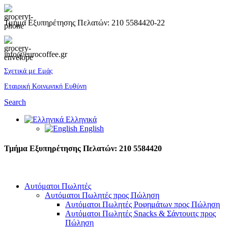
Τμήμα Εξυπηρέτησης Πελατών: 210 5584420-22
info@eurocoffee.gr
Σχετικά με Εμάς
Εταιρική Κοινωνική Ευθύνη
Search
Ελληνικά
English
Τμήμα Εξυπηρέτησης Πελατών: 210 5584420
Αυτόματοι Πωλητές
Αυτόματοι Πωλητές προς Πώληση
Αυτόματοι Πωλητές Ροφημάτων προς Πώληση
Αυτόματοι Πωλητές Snacks & Σάντουιτς προς
Πώληση