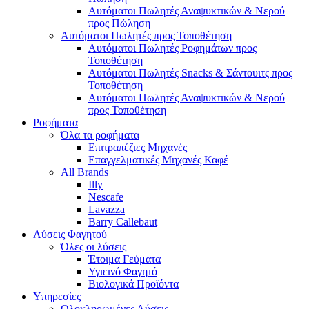
Αυτόματοι Πωλητές Αναψυκτικών & Νερού
προς Πώληση
Αυτόματοι Πωλητές προς Τοποθέτηση
Αυτόματοι Πωλητές Ροφημάτων προς
Τοποθέτηση
Αυτόματοι Πωλητές Snacks & Σάντουιτς προς
Τοποθέτηση
Αυτόματοι Πωλητές Αναψυκτικών & Νερού
προς Τοποθέτηση
Ροφήματα
Όλα τα ροφήματα
Επιτραπέζιες Μηχανές
Επαγγελματικές Μηχανές Καφέ
All Brands
Illy
Nescafe
Lavazza
Barry Callebaut
Λύσεις Φαγητού
Όλες οι λύσεις
Έτοιμα Γεύματα
Υγιεινό Φαγητό
Βιολογικά Προϊόντα
Υπηρεσίες
Ολοκληρωμένες Λύσεις