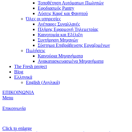
Τοποθέτηση Αυτόματων Πωλητών
Εφοδιασμός Pantry
Λύσεις Καφέ και Φαγητού
Όλες οι υπηρεσίες
Ανέπαφες Συναλλαγές
Πλήρης Εφαρμογή Τηλεμετρίας
Καινοτομία και Εξέλιξη
Συντήρηση Μηχανών
Σύστημα Επιβράβευσης Εργαζομένων
Πωλήσεις
Καινούρια Μηχανήματα
Ανακατασκευασμένα Μηχανήματα
The Fresh project
Blog
Ελληνικά
English
(
Αγγλικά
)
ΕΠΙΚΟΙΝΩΝΙΑ
Menu
Επικοινωνία
Click to enlarge