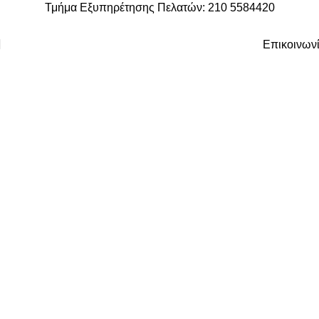
Τμήμα Εξυπηρέτησης Πελατών: 210 5584420
Επικοινων
Επαγγελματικές
Μηχανές Καφέ
Ο τέλειος espresso στο χέρι σου.