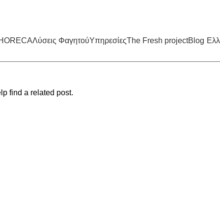
HORECA
Λύσεις Φαγητού
Υπηρεσίες
The Fresh project
Blog
Ελλ
p find a related post.