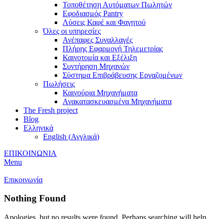
Τοποθέτηση Αυτόματων Πωλητών
Εφοδιασμός Pantry
Λύσεις Καφέ και Φαγητού
Όλες οι υπηρεσίες
Ανέπαφες Συναλλαγές
Πλήρης Εφαρμογή Τηλεμετρίας
Καινοτομία και Εξέλιξη
Συντήρηση Μηχανών
Σύστημα Επιβράβευσης Εργαζομένων
Πωλήσεις
Καινούρια Μηχανήματα
Ανακατασκευασμένα Μηχανήματα
The Fresh project
Blog
Ελληνικά
English
(
Αγγλικά
)
ΕΠΙΚΟΙΝΩΝΙΑ
Menu
Επικοινωνία
Nothing Found
Apologies, but no results were found. Perhaps searching will help