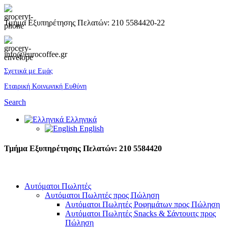
Τμήμα Εξυπηρέτησης Πελατών: 210 5584420-22
info@eurocoffee.gr
Σχετικά με Εμάς
Εταιρική Κοινωνική Ευθύνη
Search
Ελληνικά
English
Τμήμα Εξυπηρέτησης Πελατών: 210 5584420
Αυτόματοι Πωλητές
Αυτόματοι Πωλητές προς Πώληση
Αυτόματοι Πωλητές Ροφημάτων προς Πώληση
Αυτόματοι Πωλητές Snacks & Σάντουιτς προς
Πώληση