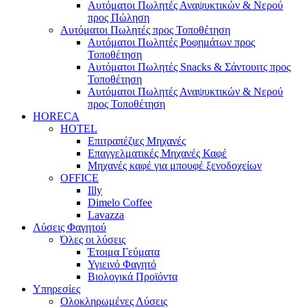
Αυτόματοι Πωλητές Αναψυκτικών & Νερού
προς Πώληση
Αυτόματοι Πωλητές προς Τοποθέτηση
Αυτόματοι Πωλητές Ροφημάτων προς
Τοποθέτηση
Αυτόματοι Πωλητές Snacks & Σάντουιτς προς
Τοποθέτηση
Αυτόματοι Πωλητές Αναψυκτικών & Νερού
προς Τοποθέτηση
HORECA
HOTEL
Επιτραπέζιες Μηχανές
Επαγγελματικές Μηχανές Καφέ
Μηχανές καφέ για μπουφέ ξενοδοχείων
OFFICE
Illy
Dimelo Coffee
Lavazza
Λύσεις Φαγητού
Όλες οι λύσεις
Έτοιμα Γεύματα
Υγιεινό Φαγητό
Βιολογικά Προϊόντα
Υπηρεσίες
Ολοκληρωμένες Λύσεις