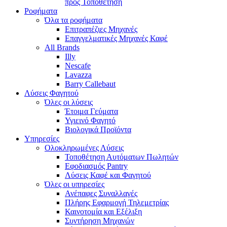
προς Τοποθέτηση
Ροφήματα
Όλα τα ροφήματα
Επιτραπέζιες Μηχανές
Επαγγελματικές Μηχανές Καφέ
All Brands
Illy
Nescafe
Lavazza
Barry Callebaut
Λύσεις Φαγητού
Όλες οι λύσεις
Έτοιμα Γεύματα
Υγιεινό Φαγητό
Βιολογικά Προϊόντα
Υπηρεσίες
Ολοκληρωμένες Λύσεις
Τοποθέτηση Αυτόματων Πωλητών
Εφοδιασμός Pantry
Λύσεις Καφέ και Φαγητού
Όλες οι υπηρεσίες
Ανέπαφες Συναλλαγές
Πλήρης Εφαρμογή Τηλεμετρίας
Καινοτομία και Εξέλιξη
Συντήρηση Μηχανών