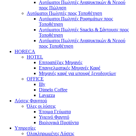
Αυτόματοι Πωλητές Αναψυκτικών & Νερού
προς Πώληση
Αυτόματοι Πωλητές προς Τοποθέτηση
Αυτόματοι Πωλητές Ροφημάτων προς
Τοποθέτηση
Αυτόματοι Πωλητές Snacks & Σάντουιτς προς
Τοποθέτηση
Αυτόματοι Πωλητές Αναψυκτικών & Νερού
προς Τοποθέτηση
HORECA
HOTEL
Επιτραπέζιες Μηχανές
Επαγγελματικές Μηχανές Καφέ
Μηχανές καφέ για μπουφέ ξενοδοχείων
OFFICE
Illy
Dimelo Coffee
Lavazza
Λύσεις Φαγητού
Όλες οι λύσεις
Έτοιμα Γεύματα
Υγιεινό Φαγητό
Βιολογικά Προϊόντα
Υπηρεσίες
Ολοκληρωμένες Λύσεις