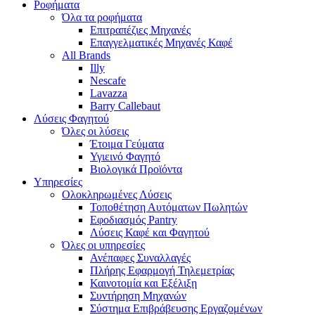
Ροφήματα
Όλα τα ροφήματα
Επιτραπέζιες Μηχανές
Επαγγελματικές Μηχανές Καφέ
All Brands
Illy
Nescafe
Lavazza
Barry Callebaut
Λύσεις Φαγητού
Όλες οι λύσεις
Έτοιμα Γεύματα
Υγιεινό Φαγητό
Βιολογικά Προϊόντα
Υπηρεσίες
Ολοκληρωμένες Λύσεις
Τοποθέτηση Αυτόματων Πωλητών
Εφοδιασμός Pantry
Λύσεις Καφέ και Φαγητού
Όλες οι υπηρεσίες
Ανέπαφες Συναλλαγές
Πλήρης Εφαρμογή Τηλεμετρίας
Καινοτομία και Εξέλιξη
Συντήρηση Μηχανών
Σύστημα Επιβράβευσης Εργαζομένων