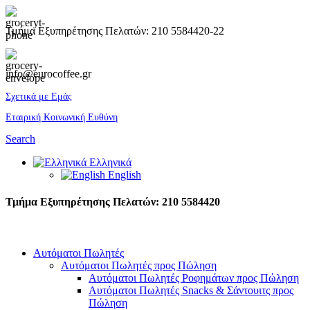
Τμήμα Εξυπηρέτησης Πελατών: 210 5584420-22
info@eurocoffee.gr
Σχετικά με Εμάς
Εταιρική Κοινωνική Ευθύνη
Search
Ελληνικά
English
Τμήμα Εξυπηρέτησης Πελατών: 210 5584420
Αυτόματοι Πωλητές
Αυτόματοι Πωλητές προς Πώληση
Αυτόματοι Πωλητές Ροφημάτων προς Πώληση
Αυτόματοι Πωλητές Snacks & Σάντουιτς προς
Πώληση