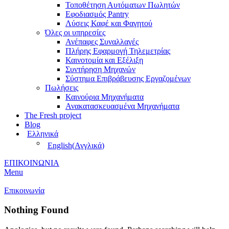
Τοποθέτηση Αυτόματων Πωλητών
Εφοδιασμός Pantry
Λύσεις Καφέ και Φαγητού
Όλες οι υπηρεσίες
Ανέπαφες Συναλλαγές
Πλήρης Εφαρμογή Τηλεμετρίας
Καινοτομία και Εξέλιξη
Συντήρηση Μηχανών
Σύστημα Επιβράβευσης Εργαζομένων
Πωλήσεις
Καινούρια Μηχανήματα
Ανακατασκευασμένα Μηχανήματα
The Fresh project
Blog
Ελληνικά
English
(
Αγγλικά
)
ΕΠΙΚΟΙΝΩΝΙΑ
Menu
Επικοινωνία
Nothing Found