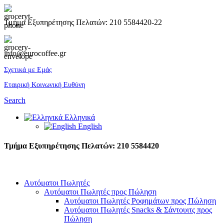
Τμήμα Εξυπηρέτησης Πελατών: 210 5584420-22
info@eurocoffee.gr
Σχετικά με Εμάς
Εταιρική Κοινωνική Ευθύνη
Search
Ελληνικά
English
Τμήμα Εξυπηρέτησης Πελατών: 210 5584420
Αυτόματοι Πωλητές
Αυτόματοι Πωλητές προς Πώληση
Αυτόματοι Πωλητές Ροφημάτων προς Πώληση
Αυτόματοι Πωλητές Snacks & Σάντουιτς προς
Πώληση