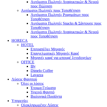
Αυτόματοι Πωλητές Αναψυκτικών & Νερού
προς Πώληση
Αυτόματοι Πωλητές προς Τοποθέτηση
Αυτόματοι Πωλητές Ροφημάτων προς
Τοποθέτηση
Αυτόματοι Πωλητές Snacks & Σάντουιτς προς
Τοποθέτηση
Αυτόματοι Πωλητές Αναψυκτικών & Νερού
προς Τοποθέτηση
HORECA
HOTEL
Επιτραπέζιες Μηχανές
Επαγγελματικές Μηχανές Καφέ
Μηχανές καφέ για μπουφέ ξενοδοχείων
OFFICE
Illy
Dimelo Coffee
Lavazza
Λύσεις Φαγητού
Όλες οι λύσεις
Έτοιμα Γεύματα
Υγιεινό Φαγητό
Βιολογικά Προϊόντα
Υπηρεσίες
Ολοκληρωμένες Λύσεις