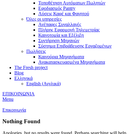
Τοποθέτηση Αυτόματων Πωλητών
Εφοδιασμός Pantry
Λύσεις Καφέ και Φαγητού
Όλες οι υπηρεσίες
Ανέπαφες Συναλλαγές
Πλήρης Εφαρμογή Τηλεμετρίας
Καινοτομία και Εξέλιξη
Συντήρηση Μηχανών
Σύστημα Επιβράβευσης Εργαζομένων
Πωλήσεις
Καινούρια Μηχανήματα
Ανακατασκευασμένα Μηχανήματα
The Fresh project
Blog
Ελληνικά
English
(
Αγγλικά
)
ΕΠΙΚΟΙΝΩΝΙΑ
Menu
Επικοινωνία
Nothing Found
Apologies, but no results were found. Perhaps searching will help