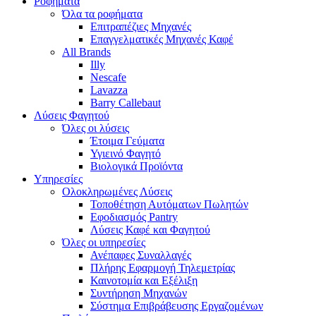
Ροφήματα
Όλα τα ροφήματα
Επιτραπέζιες Μηχανές
Επαγγελματικές Μηχανές Καφέ
All Brands
Illy
Nescafe
Lavazza
Barry Callebaut
Λύσεις Φαγητού
Όλες οι λύσεις
Έτοιμα Γεύματα
Υγιεινό Φαγητό
Βιολογικά Προϊόντα
Υπηρεσίες
Ολοκληρωμένες Λύσεις
Τοποθέτηση Αυτόματων Πωλητών
Εφοδιασμός Pantry
Λύσεις Καφέ και Φαγητού
Όλες οι υπηρεσίες
Ανέπαφες Συναλλαγές
Πλήρης Εφαρμογή Τηλεμετρίας
Καινοτομία και Εξέλιξη
Συντήρηση Μηχανών
Σύστημα Επιβράβευσης Εργαζομένων